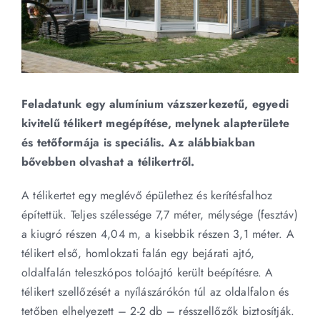
Kapcsolat
Keresés...
Feladatunk egy alumínium vázszerkezetű, egyedi
kivitelű télikert megépítése, melynek alapterülete
és tetőformája is speciális. Az alábbiakban
bővebben olvashat a télikertről.
A télikertet egy meglévő épülethez és kerítésfalhoz
építettük. Teljes szélessége 7,7 méter, mélysége (fesztáv)
a kiugró részen 4,04 m, a kisebbik részen 3,1 méter. A
télikert első, homlokzati falán egy bejárati ajtó,
oldalfalán teleszkópos tolóajtó került beépítésre. A
télikert szellőzését a nyílászárókón túl az oldalfalon és
tetőben elhelyezett – 2-2 db – résszellőzők biztosítják.