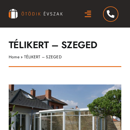
Kihagyás
Toggle
Navigation
Termékek
TÉLIKERT – SZEGED
Szolgáltatások
Home
»
TÉLIKERT – SZEGED
Miért Mi?
Rólunk
Blog
Galéria