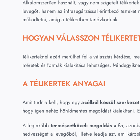
Alkalomszerűen használt, vagy nem szigetelt télikert
levegőt, hanem az infrasugárzással érintkező testeket
működtetni, amíg a télikertben tartózkodunk.
HOGYAN VÁLASSZON TÉLIKERTE
Télikerteknél azért merülhet fel a választás kérdése,
méretek és formák kialakítása lehetséges. Mindegyikn
A TÉLIKERTEK ANYAGAI
Amit tudnia kell, hogy egy
acélból készül szerkeze
hogy igen nehéz hőhídmentes megoldást kialakítani. E
A leginkább
természetközeli megoldás a fa
, azonb
nedvességet a levegőből, illetve leadja azt, ami károsí