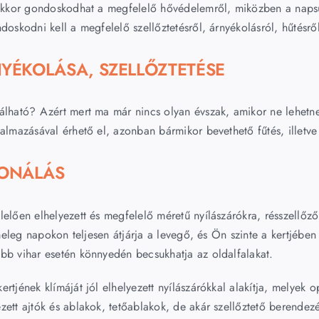
, akkor gondoskodhat a megfelelő hővédelemről, miközben a napsug
oskodni kell a megfelelő szellőztetésről, árnyékolásról, hűtésről, 
RNYÉKOLÁSA, SZELLŐZTETÉSE
álható? Azért mert ma már nincs olyan évszak, amikor ne lehetne 
almazásával érhető el, azonban bármikor bevethető fűtés, illetve a
IONÁLÁS
elően elhelyezett és megfelelő méretű nyílászárókra, résszellőző
n meleg napokon teljesen átjárja a levegő, és Ön szinte a kertjéb
obb vihar esetén könnyedén becsukhatja az oldalfalakat.
tjének klímáját jól elhelyezett nyílászárókkal alakítja, melyek o
ett ajtók és ablakok, tetőablakok, de akár szellőztető berendezé