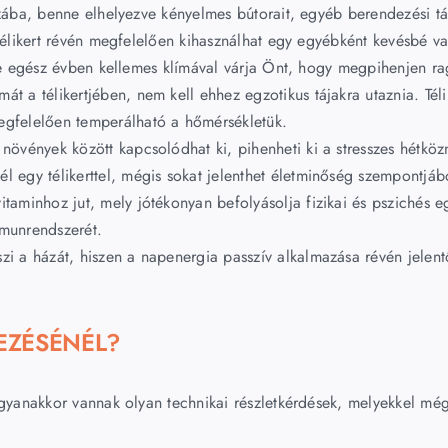
ába, benne elhelyezve kényelmes bútorait, egyéb berendezési tá
élikert révén megfelelően kihasználhat egy egyébként kevésbé vag
e egész évben kellemes klímával várja Önt, hogy megpihenjen ra
át a télikertjében, nem kell ehhez egzotikus tájakra utaznia. Téli
megfelelően temperálható a hőmérsékletük.
d növények között kapcsolódhat ki, pihenheti ki a stresszes hétkö
él egy télikerttel, mégis sokat jelenthet életminőség szempontjáb
itaminhoz jut, mely jótékonyan befolyásolja fizikai és pszichés eg
mmunrendszerét.
szi a házát, hiszen a napenergia passzív alkalmazása révén jelent
VEZÉSÉNÉL?
 Ugyanakkor vannak olyan technikai részletkérdések, melyekkel m