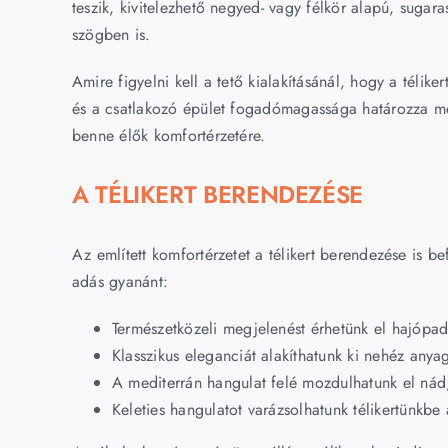
teszik, kivitelezhető negyed- vagy félkör alapú, sugara
szögben is.
Amire figyelni kell a tető kialakításánál, hogy a télik
és a csatlakozó épület fogadómagassága határozza me
benne élők komfortérzetére.
A TÉLIKERT BERENDEZÉSE
Az említett komfortérzetet a télikert berendezése is b
adás gyanánt:
Természetközeli megjelenést érhetünk el hajópadló
Klasszikus eleganciát alakíthatunk ki nehéz anya
A mediterrán hangulat felé mozdulhatunk el nád,
Keleties hangulatot varázsolhatunk télikertünkb