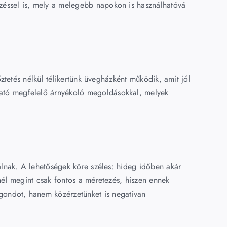
zéssel is, mely a melegebb napokon is használhatóvá
ztetés nélkül télikertünk üvegházként működik, amit jól
ható megfelelő árnyékoló megoldásokkal, melyek
álnak. A lehetőségek köre széles: hideg időben akár
nél megint csak fontos a méretezés, hiszen ennek
gondot, hanem közérzetünket is negatívan