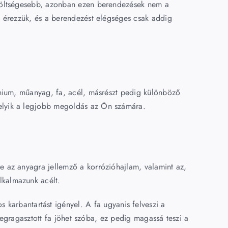
n költségesebb, azonban ezen berendezések nem a
ek érezzük, és a berendezést elégséges csak addig
mínium, műanyag, fa, acél, másrészt pedig különböző
melyik a legjobb megoldás az Ön számára.
re az anyagra jellemző a korrózióhajlam, valamint az,
lkalmazunk acélt.
karbantartást igényel. A fa ugyanis felveszi a
étegragasztott fa jöhet szóba, ez pedig magassá teszi a