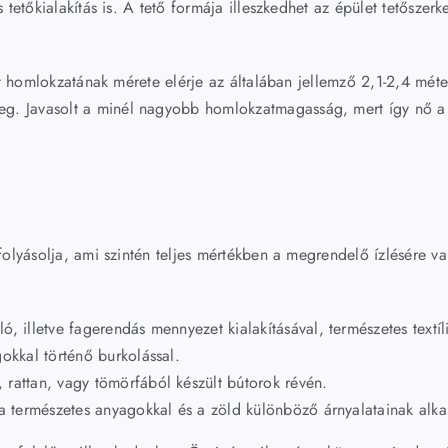
s tetőkialakítás is. A tető formája illeszkedhet az épület tetősze
ert homlokzatának mérete elérje az általában jellemző 2,1-2,4 mét
g. Javasolt a minél nagyobb homlokzatmagasság, mert így nő a 
efolyásolja, ami szintén teljes mértékben a megrendelő ízlésére va
, illetve fagerendás mennyezet kialakításával, természetes textíl
gokkal történő burkolással.
 rattan, vagy tömörfából készült bútorok révén.
e a természetes anyagokkal és a zöld különböző árnyalatainak alk