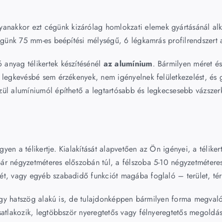
yanakkor ezt cégünk kizárólag homlokzati elemek gyártásánál al
cégünk 75 mm-es beépítési mélységű, 6 légkamrás profilrendszert 
anyag télikertek készítésénél
az alumínium
. Bármilyen méret é
 legkevésbé sem érzékenyek, nem igényelnek felületkezelést, és 
zül alumíniumól építhető a legtartósabb és legkecsesebb vázszer
n a télikertje. Kialakítását alapvetően az Ön igényei, a télikert
ár négyzetméteres előszobán túl, a félszoba 5-10 négyzetmétere
t, vagy egyéb szabadidő funkciót magába foglaló – terület, tér 
vagy hatszög alakú is, de tulajdonképpen bármilyen forma megvalós
satlakozik, legtöbbször nyeregtetős vagy félnyeregtetős megoldá