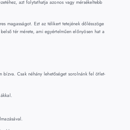
rkezetéhez, azt folytathatja azonos vagy mérsékeltebb
eres magasságot. Ezt az télikert tetejének dőlésszöge
belső tér mérete, ami egyértelműen előnyösen hat a
n bízva. Csak néhány lehetőséget sorolnánk fel ötlet-
iákkal.
almazásával.