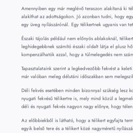
Amennyiben egy már meglévő teraszon alakítaná ki téli
alakíthat az adottságokon. Jó azonban tudni, hogy egy
egy üveg nyílászárónál. Egy télikertnek ugyanis van te
Északi tájolás például nem előnyös ablakoknál, télike
leghidegebbnek számító északi oldalt látja el plusz h
kompenzálhatók azzal, hogy a túlmelegedés nem számot
Tapasztalataink szerint a legkedvezőbb fekvést a keleti
már valóban meleg délutáni időszakban sem melegszik túl
Déli fekvés esetében minden bizonnyal szükség lesz kom
nyugati fekvésű télikertre is, mely mind közül a legme
déli és nyugati fekvés nagyon nagy előnye, hogy télen
Az előbbiekből is látható, hogy a télikert egyfajta t
egyik belső tere és a télikert közé nagyméretű nyílász