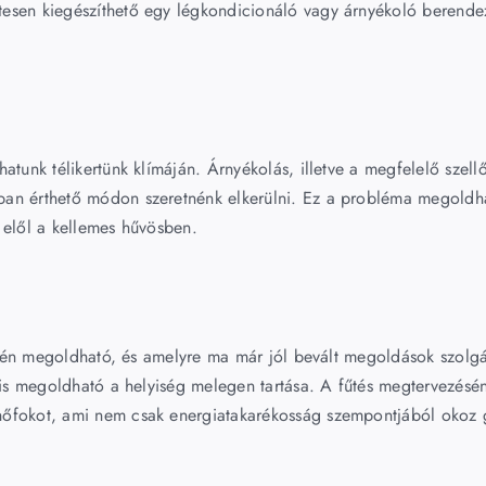
tesen kiegészíthető egy légkondicionáló vagy árnyékoló berende
atunk télikertünk klímáján. Árnyékolás, illetve a megfelelő szellő
ban érthető módon szeretnénk elkerülni. Ez a probléma megold
 elől a kellemes hűvösben.
zintén megoldható, és amelyre ma már jól bevált megoldások szolg
l is megoldható a helyiség melegen tartása. A fűtés megtervezésé
hőfokot, ami nem csak energiatakarékosság szempontjából okoz 