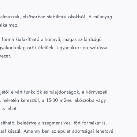
kalmazzuk, elsősorban stabilitási okokból. A műanyag
alkalmaz.
s forma kialakítható a könnyű, magas szilárdságú
gyakorlatilag örök életűek. Ugyanakkor porszórással
kezet.
jétől elvárt funkciók és tulajdonságok, a környezeti
s méretén keresztül, a 15-30 m2-es lakószoba vagy
is lehet.
ítható, beleértve a szegmensíves, tört formákat is.
ssal készül. Amennyiben az épület adottságai lehetővé