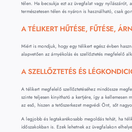
télen. Ha becsukja ezt az üvegfalat vagy nyílászárót
természetesen télen és nyáron is használható, csak gond
A TÉLIKERT HŰTÉSE, FŰTÉSE, Á
Miért is mondjuk, hogy egy télikert egész évben haszn
alapvetően az árnyékolás és szellőztetés megfelelő alk
A SZELLŐZTETÉS ÉS LÉGKONDIC
A télikert megfelelő szellőztetéséhez mindössze megfel
szinte teljesen kinyitható a kertjére, így a kellemese
az eső, hiszen a tetőszerkezet megvédi Önt, sőt nagy
A legjobb és legtakarékosabb megoldás tehát, ha téliker
időszakokban is. Ezek lehetnek az üvegfalakon elhelyez