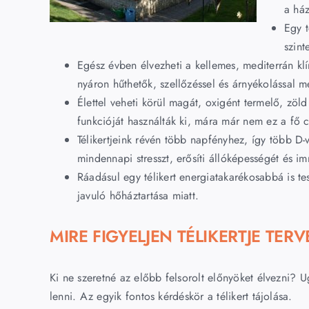
a ház
Egy t
szint
Egész évben élvezheti a kellemes, mediterrán klím
nyáron hűthetők, szellőzéssel és árnyékolással 
Élettel veheti körül magát, oxigént termelő, zöl
funkcióját használták ki, mára már nem ez a fő c
Télikertjeink révén több napfényhez, így több D-v
mindennapi stresszt, erősíti állóképességét és i
Ráadásul egy télikert energiatakarékosabbá is te
javuló hőháztartása miatt.
MIRE FIGYELJEN TÉLIKERTJE TER
Ki ne szeretné az előbb felsorolt előnyöket élvezni?
lenni. Az egyik fontos kérdéskör a télikert tájolása.