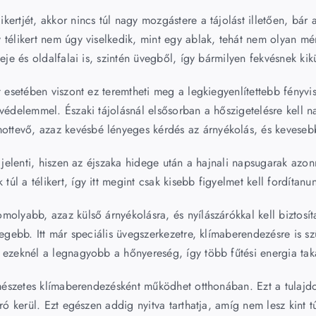
kertjét, akkor nincs túl nagy mozgástere a tájolást illetően, bá
 télikert nem úgy viselkedik, mint egy ablak, tehát nem olyan mé
teje és oldalfalai is, szintén üvegből, így bármilyen fekvésnek ki
rt esetében viszont ez teremtheti meg a legkiegyenlítettebb fény
ővédelemmel. Északi tájolásnál elsősorban a hőszigetelésre kell 
tevő, azaz kevésbé lényeges kérdés az árnyékolás, és kevesebb n
 jelenti, hiszen az éjszaka hidege után a hajnali napsugarak azonn
 a télikert, így itt megint csak kisebb figyelmet kell fordítanun
olyabb, azaz külső árnyékolásra, és nyílászárókkal kell biztosít
legebb. Itt már speciális üvegszerkezetre, klímaberendezésre is s
 ezeknél a legnagyobb a hőnyereség, így több fűtési energia tak
ermészetes klímaberendezésként működhet otthonában. Ezt a tulajd
áró kerül. Ezt egészen addig nyitva tarthatja, amíg nem lesz kint 