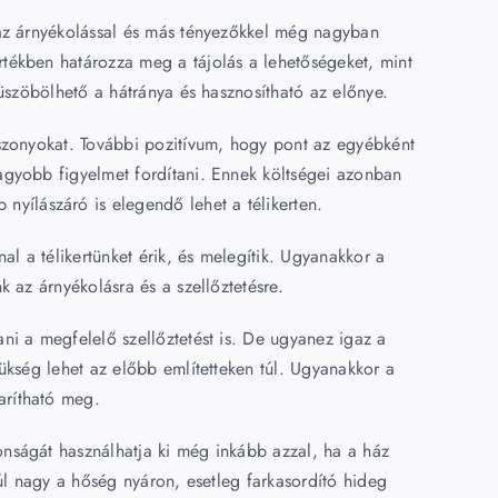
r az árnyékolással és más tényezőkkel még nagyban
rtékben határozza meg a tájolás a lehetőségeket, mint
küszöbölhető a hátránya és hasznosítható az előnye.
viszonyokat. További pozitívum, hogy pont az egyébként
nagyobb figyelmet fordítani. Ennek költségei azonban
yílászáró is elegendő lehet a télikerten.
al a télikertünket érik, és melegítik. Ugyanakkor a
k az árnyékolásra és a szellőztetésre.
ani a megfelelő szellőztetést is. De ugyanez igaz a
zükség lehet az előbb említetteken túl. Ugyanakkor a
arítható meg.
onságát használhatja ki még inkább azzal, ha a ház
túl nagy a hőség nyáron, esetleg farkasordító hideg