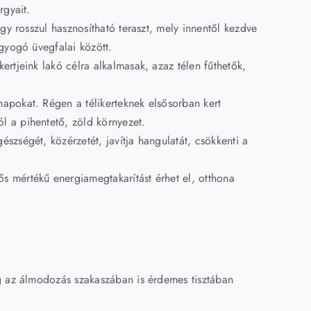
rgyait.
y rosszul hasznosítható teraszt, mely innentől kezdve
gyogó üvegfalai között.
kertjeink lakó célra alkalmasak, azaz télen fűthetők,
znapokat. Régen a télikerteknek elsősorban kert
ól a pihentető, zöld környezet.
észségét, közérzetét, javítja hangulatát, csökkenti a
ős mértékű energiamegtakarítást érhet el, otthona
ég az álmodozás szakaszában is érdemes tisztában