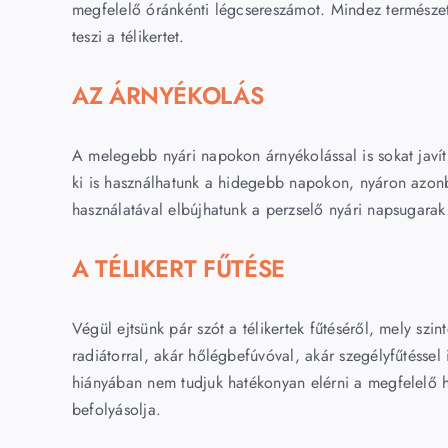
megfelelő óránkénti légcsereszámot. Mindez természe
teszi a télikertet.
AZ ÁRNYÉKOLÁS
A melegebb nyári napokon árnyékolással is sokat javíth
ki is használhatunk a hidegebb napokon, nyáron azon
használatával elbújhatunk a perzselő nyári napsugarak
A TÉLIKERT FŰTÉSE
Végül ejtsünk pár szót a télikertek fűtéséről, mely s
radiátorral, akár hőlégbefúvóval, akár szegélyfűtésse
hiányában nem tudjuk hatékonyan elérni a megfelelő 
befolyásolja.