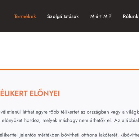
Termékek
Szolgáltatások
Miért Mi?
Rólunk
TÉLIKERT ELŐNYEI
életlenül láthat egyre több télikertet az országban vagy a világb
n előnyöket hordoz, melyek máshogy nem érhetők el. Az alábbiak
élikerttel jelentős mértékben bővítheti otthona lakóterét, kibővíth