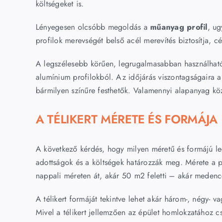
költségeket is.
Lényegesen olcsóbb megoldás a
műanyag profil
, ug
profilok merevségét belső acél merevítés biztosítja, 
A legszélesebb körűen, legrugalmasabban használható 
alumínium profilokból. Az időjárás viszontagságaira a
bármilyen színűre festhetők. Valamennyi alapanyag kö
A TÉLIKERT MÉRETE ÉS FORMÁJA
A következő kérdés, hogy milyen méretű és formájú legye
adottságok és a költségek határozzák meg. Mérete a p
nappali méreten át, akár 50 m2 feletti – akár medencé
A télikert formáját tekintve lehet akár három-, négy- 
Mivel a télikert jellemzően az épület homlokzatához c