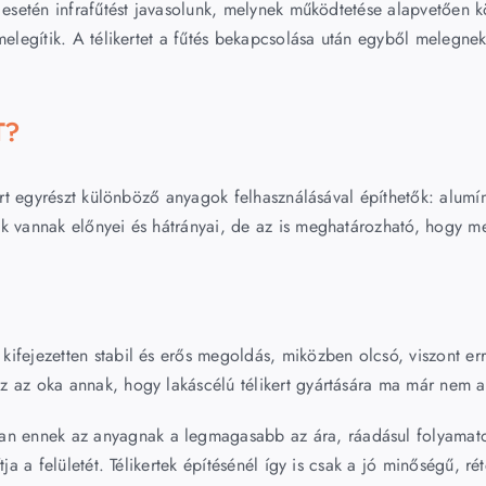
ek esetén infrafűtést javasolunk, melynek működtetése alapvetőe
 melegítik. A télikertet a fűtés bekapcsolása után egyből melegn
T?
 mert egyrészt különböző anyagok felhasználásával építhetők: alu
ek vannak előnyei és hátrányai, de az is meghatározható, hogy 
t
kifejezetten stabil és erős megoldás, miközben olcsó, viszont er
z az oka annak, hogy lakáscélú télikert gyártására ma már nem a
an ennek az anyagnak a legmagasabb az ára, ráadásul folyamatos 
tja a felületét. Télikertek építésénél így is csak a jó minőségű, r