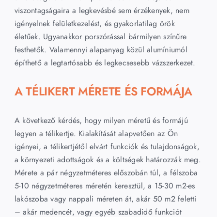
viszontagságaira a legkevésbé sem érzékenyek, nem
igényelnek felületkezelést, és gyakorlatilag örök
életűek. Ugyanakkor porszórással bármilyen színűre
festhetők. Valamennyi alapanyag közül alumíniumól
építhető a legtartósabb és legkecsesebb vázszerkezet.
A TÉLIKERT MÉRETE ÉS FORMÁJA
A következő kérdés, hogy milyen méretű és formájú
legyen a télikertje. Kialakítását alapvetően az Ön
igényei, a télikertjétől elvárt funkciók és tulajdonságok,
a környezeti adottságok és a költségek határozzák meg.
Mérete a pár négyzetméteres előszobán túl, a félszoba
5-10 négyzetméteres méretén keresztül, a 15-30 m2-es
lakószoba vagy nappali méreten át, akár 50 m2 feletti
– akár medencét, vagy egyéb szabadidő funkciót