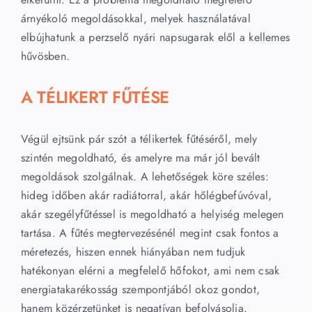
árnyékoló megoldásokkal, melyek használatával
elbújhatunk a perzselő nyári napsugarak elől a kellemes
hűvösben.
A TÉLIKERT FŰTÉSE
Végül ejtsünk pár szót a télikertek fűtéséről, mely
szintén megoldható, és amelyre ma már jól bevált
megoldások szolgálnak. A lehetőségek köre széles:
hideg időben akár radiátorral, akár hőlégbefúvóval,
akár szegélyfűtéssel is megoldható a helyiség melegen
tartása. A fűtés megtervezésénél megint csak fontos a
méretezés, hiszen ennek hiányában nem tudjuk
hatékonyan elérni a megfelelő hőfokot, ami nem csak
energiatakarékosság szempontjából okoz gondot,
hanem közérzetünket is negatívan befolyásolja.