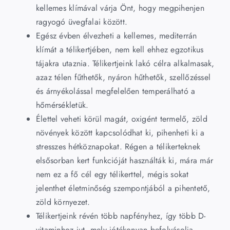
kellemes klímával várja Önt, hogy megpihenjen
ragyogó üvegfalai között.
Egész évben élvezheti a kellemes, mediterrán
klímát a télikertjében, nem kell ehhez egzotikus
tájakra utaznia. Télikertjeink lakó célra alkalmasak,
azaz télen fűthetők, nyáron hűthetők, szellőzéssel
és árnyékolással megfelelően temperálható a
hőmérsékletük.
Élettel veheti körül magát, oxigént termelő, zöld
növények között kapcsolódhat ki, pihenheti ki a
stresszes hétköznapokat. Régen a télikerteknek
elsősorban kert funkcióját használták ki, mára már
nem ez a fő cél egy télikerttel, mégis sokat
jelenthet életminőség szempontjából a pihentető,
zöld környezet.
Télikertjeink révén több napfényhez, így több D-
vitaminhoz jut, mely jótékonyan befolyásolja