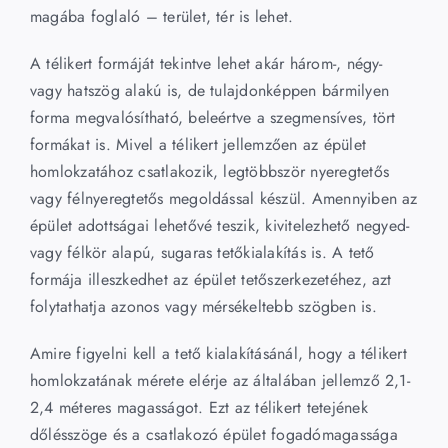
magába foglaló – terület, tér is lehet.
A télikert formáját tekintve lehet akár három-, négy-
vagy hatszög alakú is, de tulajdonképpen bármilyen
forma megvalósítható, beleértve a szegmensíves, tört
formákat is. Mivel a télikert jellemzően az épület
homlokzatához csatlakozik, legtöbbször nyeregtetős
vagy félnyeregtetős megoldással készül. Amennyiben az
épület adottságai lehetővé teszik, kivitelezhető negyed-
vagy félkör alapú, sugaras tetőkialakítás is. A tető
formája illeszkedhet az épület tetőszerkezetéhez, azt
folytathatja azonos vagy mérsékeltebb szögben is.
Amire figyelni kell a tető kialakításánál, hogy a télikert
homlokzatának mérete elérje az általában jellemző 2,1-
2,4 méteres magasságot. Ezt az télikert tetejének
dőlésszöge és a csatlakozó épület fogadómagassága