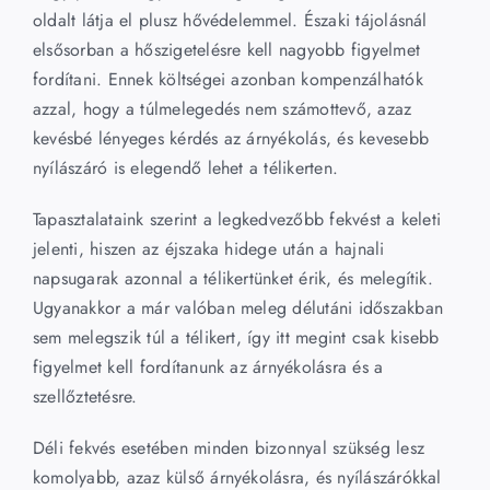
oldalt látja el plusz hővédelemmel. Északi tájolásnál
elsősorban a hőszigetelésre kell nagyobb figyelmet
fordítani. Ennek költségei azonban kompenzálhatók
azzal, hogy a túlmelegedés nem számottevő, azaz
kevésbé lényeges kérdés az árnyékolás, és kevesebb
nyílászáró is elegendő lehet a télikerten.
Tapasztalataink szerint a legkedvezőbb fekvést a keleti
jelenti, hiszen az éjszaka hidege után a hajnali
napsugarak azonnal a télikertünket érik, és melegítik.
Ugyanakkor a már valóban meleg délutáni időszakban
sem melegszik túl a télikert, így itt megint csak kisebb
figyelmet kell fordítanunk az árnyékolásra és a
szellőztetésre.
Déli fekvés esetében minden bizonnyal szükség lesz
komolyabb, azaz külső árnyékolásra, és nyílászárókkal