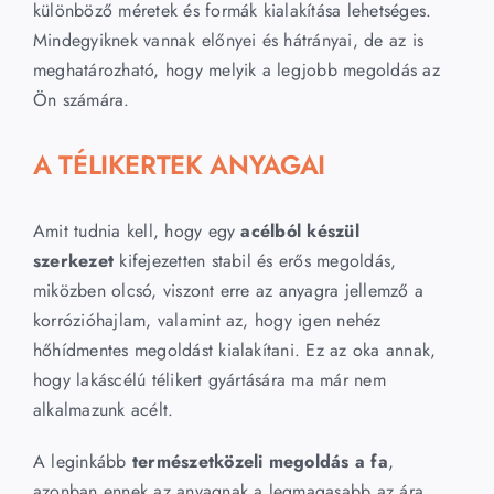
különböző méretek és formák kialakítása lehetséges.
Mindegyiknek vannak előnyei és hátrányai, de az is
meghatározható, hogy melyik a legjobb megoldás az
Ön számára.
A TÉLIKERTEK ANYAGAI
Amit tudnia kell, hogy egy
acélból készül
szerkezet
kifejezetten stabil és erős megoldás,
miközben olcsó, viszont erre az anyagra jellemző a
korrózióhajlam, valamint az, hogy igen nehéz
hőhídmentes megoldást kialakítani. Ez az oka annak,
hogy lakáscélú télikert gyártására ma már nem
alkalmazunk acélt.
A leginkább
természetközeli megoldás a fa
,
azonban ennek az anyagnak a legmagasabb az ára,