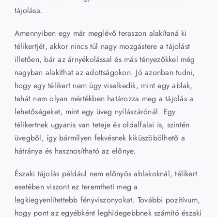
tájolása.
Amennyiben egy már meglévő teraszon alakítaná ki
télikertjét, akkor nincs túl nagy mozgástere a tájolást
illetően, bár az árnyékolással és más tényezőkkel még
nagyban alakíthat az adottságokon. Jó azonban tudni,
hogy egy télikert nem úgy viselkedik, mint egy ablak,
tehát nem olyan mértékben határozza meg a tájolás a
lehetőségeket, mint egy üveg nyílászárónál. Egy
télikertnek ugyanis van teteje és oldalfalai is, szintén
üvegből, így bármilyen fekvésnek kiküszöbölhető a
hátránya és hasznosítható az előnye.
Északi tájolás például nem előnyös ablakoknál, télikert
esetében viszont ez teremtheti meg a
legkiegyenlítettebb fényviszonyokat. További pozitívum,
hogy pont az egyébként leghidegebbnek számító északi