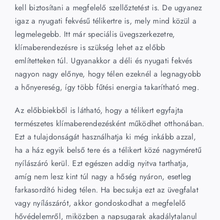
kell biztosítani a megfelelő szellőztetést is. De ugyanez
igaz a nyugati fekvésű télikertre is, mely mind közül a
legmelegebb. Itt már speciális üvegszerkezetre,
klímaberendezésre is szükség lehet az előbb
említetteken túl. Ugyanakkor a déli és nyugati fekvés
nagyon nagy előnye, hogy télen ezeknél a legnagyobb
a hőnyereség, így több fűtési energia takarítható meg.
Az előbbiekből is látható, hogy a télikert egyfajta
természetes klímaberendezésként működhet otthonában.
Ezt a tulajdonságát használhatja ki még inkább azzal,
ha a ház egyik belső tere és a télikert közé nagyméretű
nyílászáró kerül. Ezt egészen addig nyitva tarthatja,
amíg nem lesz kint túl nagy a hőség nyáron, esetleg
farkasordító hideg télen. Ha becsukja ezt az üvegfalat
vagy nyílászárót, akkor gondoskodhat a megfelelő
hővédelemről, miközben a napsugarak akadálytalanul