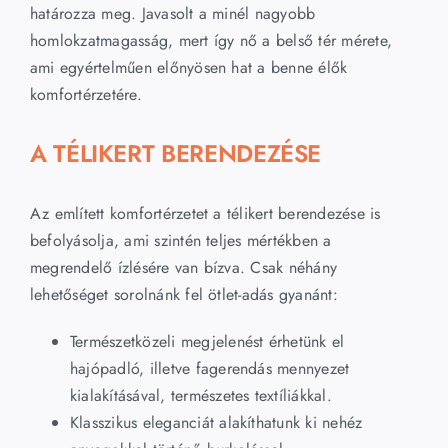
határozza meg. Javasolt a minél nagyobb
homlokzatmagasság, mert így nő a belső tér mérete,
ami egyértelműen előnyösen hat a benne élők
komfortérzetére.
A TÉLIKERT BERENDEZÉSE
Az említett komfortérzetet a télikert berendezése is
befolyásolja, ami szintén teljes mértékben a
megrendelő ízlésére van bízva. Csak néhány
lehetőséget sorolnánk fel ötlet-adás gyanánt:
Természetközeli megjelenést érhetünk el
hajópadló, illetve fagerendás mennyezet
kialakításával, természetes textíliákkal.
Klasszikus eleganciát alakíthatunk ki nehéz