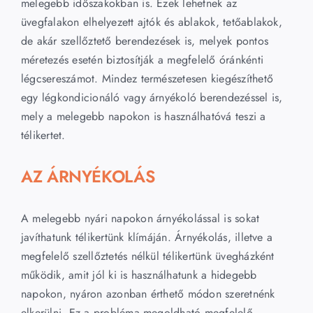
melegebb időszakokban is. Ezek lehetnek az
üvegfalakon elhelyezett ajtók és ablakok, tetőablakok,
de akár szellőztető berendezések is, melyek pontos
méretezés esetén biztosítják a megfelelő óránkénti
légcsereszámot. Mindez természetesen kiegészíthető
egy légkondicionáló vagy árnyékoló berendezéssel is,
mely a melegebb napokon is használhatóvá teszi a
télikertet.
AZ ÁRNYÉKOLÁS
A melegebb nyári napokon árnyékolással is sokat
javíthatunk télikertünk klímáján. Árnyékolás, illetve a
megfelelő szellőztetés nélkül télikertünk üvegházként
működik, amit jól ki is használhatunk a hidegebb
napokon, nyáron azonban érthető módon szeretnénk
elkerülni. Ez a probléma megoldható megfelelő