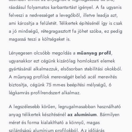
ráadásul folyamatos karbantartást igényel. A fa ugyanis
felveszi a nedvességet a levegőből, illetve leadja azt,
ami károsítja a felületét. Télikertek építésénél így is csak
a jó minőségű, rétegragasztott fa jöhet szóba, ez pedig
magassá teszi a költségeket is.
Lényegesen olcsóbb megoldás a
műanyag profil
,
ugyanakkor ezt cégünk kizárólag homlokzati elemek
gyártásánál alkalmazzuk, elsősorban stabilitási okokból.
A műanyag profilok merevségét belső acél merevítés
biztosítja, cégünk 75 mm-es beépítési mélységű, 6
légkamrás profilrendszert alkalmaz.
A legszélesebb körűen, legrugalmasabban használható
anyag télikertek készítésénél
az alumínium
. Bármilyen
méret és forma kialakítható a könnyű, magas
szilárdságú alumínium profilokból. Az időjárás