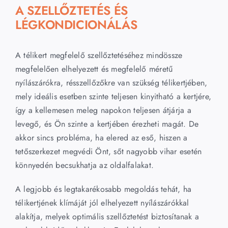
A SZELLŐZTETÉS ÉS
LÉGKONDICIONÁLÁS
A télikert megfelelő szellőztetéséhez mindössze
megfelelően elhelyezett és megfelelő méretű
nyílászárókra, résszellőzőkre van szükség télikertjében,
mely ideális esetben szinte teljesen kinyitható a kertjére,
így a kellemesen meleg napokon teljesen átjárja a
levegő, és Ön szinte a kertjében érezheti magát. De
akkor sincs probléma, ha elered az eső, hiszen a
tetőszerkezet megvédi Önt, sőt nagyobb vihar esetén
könnyedén becsukhatja az oldalfalakat.
A legjobb és legtakarékosabb megoldás tehát, ha
télikertjének klímáját jól elhelyezett nyílászárókkal
alakítja, melyek optimális szellőztetést biztosítanak a