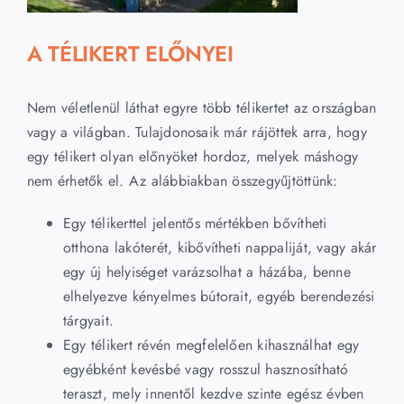
Kapcsolat
A TÉLIKERT ELŐNYEI
Keresés...
Nem véletlenül láthat egyre több télikertet az országban
vagy a világban. Tulajdonosaik már rájöttek arra, hogy
egy télikert olyan előnyöket hordoz, melyek máshogy
nem érhetők el. Az alábbiakban összegyűjtöttünk:
Egy télikerttel jelentős mértékben bővítheti
otthona lakóterét, kibővítheti nappaliját, vagy akár
egy új helyiséget varázsolhat a házába, benne
elhelyezve kényelmes bútorait, egyéb berendezési
tárgyait.
Egy télikert révén megfelelően kihasználhat egy
egyébként kevésbé vagy rosszul hasznosítható
teraszt, mely innentől kezdve szinte egész évben