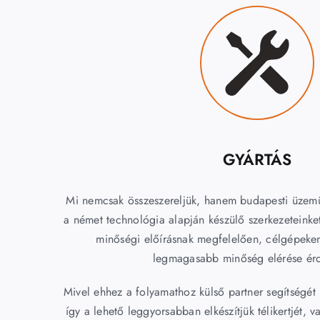
GYÁRTÁS
Mi nemcsak összeszereljük, hanem budapesti üzem
a német technológia alapján készülő szerkezeteinket
minőségi előírásnak megfelelően, célgépeken
legmagasabb minőség elérése ér
Mivel ehhez a folyamathoz külső partner segítségét
így a lehető leggyorsabban elkészítjük télikertjét, va