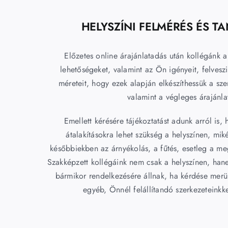
HELYSZÍNI FELMÉRÉS ÉS T
Előzetes online árajánlatadás után kollégánk a
lehetőségeket, valamint az Ön igényeit, felvesz
méreteit, hogy ezek alapján elkészíthessük a sze
valamint a végleges árajánla
Emellett kérésére tájékoztatást adunk arról is,
átalakításokra lehet szükség a helyszínen, mik
későbbiekben az árnyékolás, a fűtés, esetleg a me
Szakképzett kollégáink nem csak a helyszínen, ha
bármikor rendelkezésére állnak, ha kérdése merüln
egyéb, Önnél felállítandó szerkezeteinkk