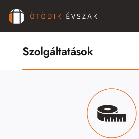
Kihagyás
Szolgáltatások