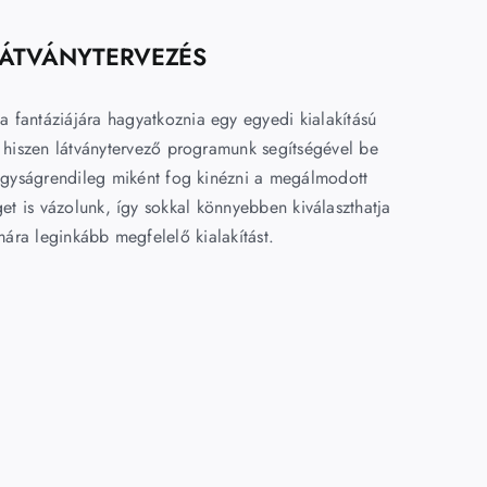
LÁTVÁNYTERVEZÉS
 fantáziájára hagyatkoznia egy egyedi kialakítású
tt, hiszen látványtervező programunk segítségével be
agyságrendileg miként fog kinézni a megálmodott
get is vázolunk, így sokkal könnyebben kiválaszthatja
ára leginkább megfelelő kialakítást.