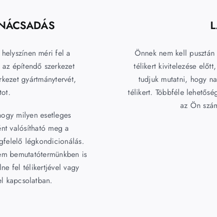
ANÁCSADÁS
 helyszínen méri fel a
Önnek nem kell pusztán a
i az építendő szerkezet
télikert kivitelezése elő
rkezet gyártmánytervét,
tudjuk mutatni, hogy n
tot.
télikert. Többféle lehetősé
az Ön szám
 hogy milyen esetleges
ént valósítható meg a
gfelelő légkondicionálás.
nem bemutatótermünkben is
e fel télikertjével vagy
el kapcsolatban.